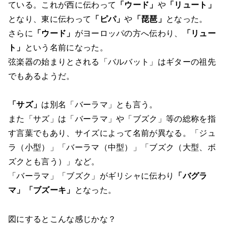
ている。これが西に伝わって
「ウード」
や
「リュート」
となり、東に伝わって
「ピパ」
や
「琵琶」
となった。
さらに
「ウード」
がヨーロッパの方へ伝わり、
「リュー
ト」
という名前になった。
弦楽器の始まりとされる「バルバット」はギターの祖先
でもあるようだ。
「サズ」
は別名「バーラマ」とも言う。
また「サズ」は「バーラマ」や「ブズク」等の総称を指
す言葉でもあり、サイズによって名前が異なる。「ジュ
ラ（小型）」「バーラマ（中型）」「ブズク（大型、ボ
ズクとも言う）」など。
「バーラマ」「ブズク」がギリシャに伝わり
「バグラ
マ」「ブズーキ」
となった。
図にするとこんな感じかな？