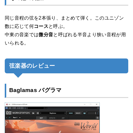
同じ音程の弦を2本張り、まとめて弾く。このユニゾン
数に応じて何
コース
と呼ぶ。
中東の音楽では
微分音
と呼ばれる半音より狭い音程が用
いられる。
弦楽器のレビュー
Baglamas バグラマ