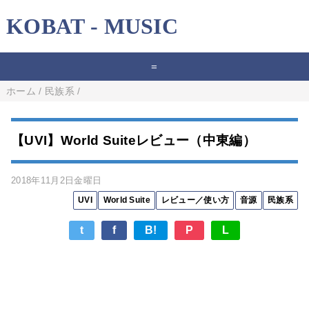
KOBAT - MUSIC
=
ホーム
/
民族系
/
【UVI】World Suiteレビュー（中東編）
2018年11月2日金曜日
UVI
World Suite
レビュー／使い方
音源
民族系
t
f
B!
P
L