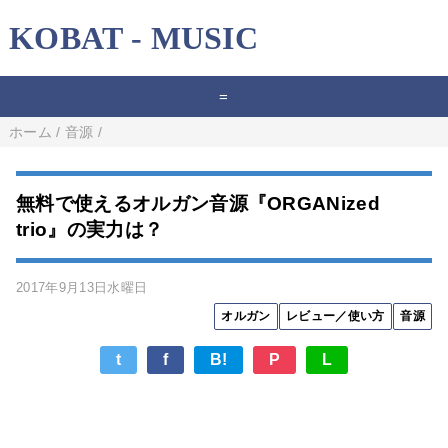
KOBAT - MUSIC
=
ホーム
/
音源
/
無料で使えるオルガン音源『ORGANized
trio』の実力は？
2017年9月13日水曜日
オルガン
レビュー／使い方
音源
t
f
B!
P
L