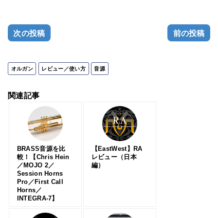
次の投稿
前の投稿
オルガン
レビュー／使い方
音源
関連記事
BRASS音源を比
【EastWest】RA
較！【Chris Hein
レビュー（日本
／MOJO 2／
編）
Session Horns
Pro／First Call
Horns／
INTEGRA-7】